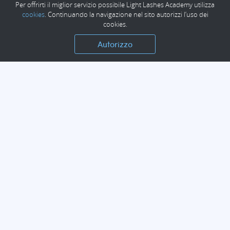
Per offrirti il miglior servizio possibile Light Lashes Academy utilizza
cookies
. Continuando la navigazione nel sito autorizzi l’uso dei
cookies.
Autorizzo
NAVIGAZIONE