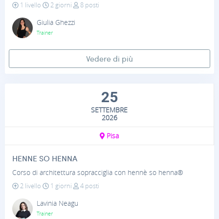
1 livello
2 giorni
8 posti
Giulia Ghezzi
Trainer
Vedere di più
25
SETTEMBRE
2026
Pisa
HENNE SO HENNA
Corso di architettura sopracciglia con hennè so henna®
2 livello
1 giorni
4 posti
Lavinia Neagu
Trainer