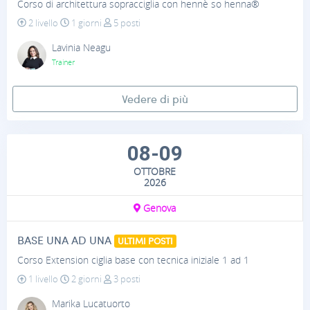
Corso di architettura sopracciglia con hennè so henna®
2 livello
1 giorni
5 posti
Lavinia Neagu
Trainer
Vedere di più
08-09
OTTOBRE
2026
Genova
BASE UNA AD UNA
ULTIMI POSTI
Corso Extension ciglia base con tecnica iniziale 1 ad 1
1 livello
2 giorni
3 posti
Marika Lucatuorto