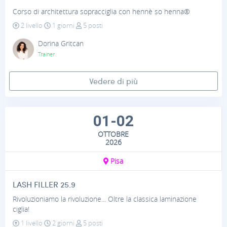
Corso di architettura sopracciglia con hennè so henna®
2 livello
1 giorni
5 posti
Dorina Gritcan
Trainer
Vedere di più
01-02
OTTOBRE
2026
Pisa
LASH FILLER 25.9
Rivoluzioniamo la rivoluzione... Oltre la classica laminazione
ciglia!
1 livello
2 giorni
5 posti