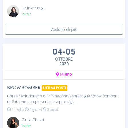
Lavinia Neagu
Trainer
Vedere di più
04-05
OTTOBRE
2026
Milano
BROW BOMBER
ULTIMI POSTI
Corso rivoluzionario di laminazione sopracciglia "brow bomber".
definizione completa delle sopracciglia.
1 livello
2 giorni
3 posti
Giulia Ghezzi
Trainer