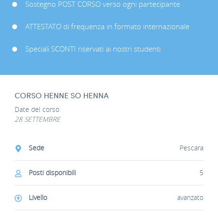
Sostegno POST CORSO verso ogni partecipante
ATTESTATO di frequenza in formato internazionale
Speciali SCONTI riservati ai nostri studenti
CORSO HENNE SO HENNA
Date del corso
28 SETTEMBRE
Sede
Pescara
Posti disponibili
5
Livello
avanzato