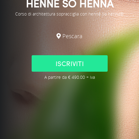
HENNE SO HENNA
Corso di architettura sopracciglia con hennè so henna®
Pescara
ISCRIVITI
A partire da € 490.00 + iva