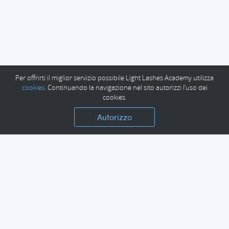
Per offrirti il miglior servizio possibile Light Lashes Academy utilizza
cookies
. Continuando la navigazione nel sito autorizzi l’uso dei
cookies.
Autorizzo