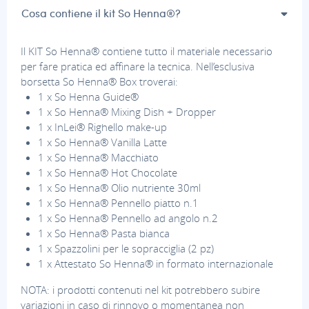
Cosa contiene il kit So Henna®?
Il KIT So Henna® contiene tutto il materiale necessario
per fare pratica ed affinare la tecnica. Nell’esclusiva
borsetta So Henna® Box troverai:
1 x So Henna Guide®
1 x So Henna® Mixing Dish + Dropper
1 x InLei® Righello make-up
1 x So Henna® Vanilla Latte
1 x So Henna® Macchiato
1 x So Henna® Hot Chocolate
1 x So Henna® Olio nutriente 30ml
1 x So Henna® Pennello piatto n.1
1 x So Henna® Pennello ad angolo n.2
1 x So Henna® Pasta bianca
1 x Spazzolini per le sopracciglia (2 pz)
1 x Attestato So Henna® in formato internazionale
NOTA: i prodotti contenuti nel kit potrebbero subire
variazioni in caso di rinnovo o momentanea non