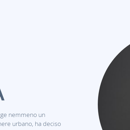
A
sfugge nemmeno un
egnere urbano, ha deciso