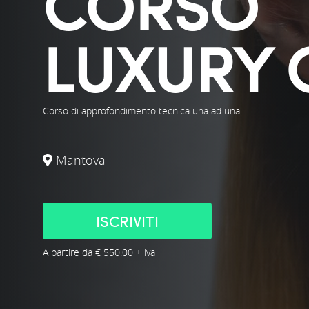
CORSO
LUXURY 
Corso di approfondimento tecnica una ad una
Mantova
ISCRIVITI
A partire da € 550.00 + iva