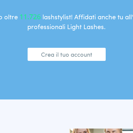
o oltre
lashstylist! Affidati anche tu all
11.726
professionali Light Lashes.
Crea il tuo account