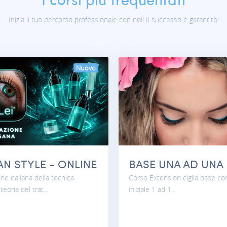
Inizia il tuo percorso professionale con noi! Il successo è garantito!
Nuovo
IAN STYLE - ONLINE
BASE UNA AD UNA
one italiana della tecnica
Corso Extension ciglia base co
eoria del trat...
iniziale 1 ad 1...