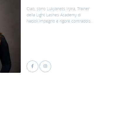
Ciao, sono Lukyanets Iryna, Trainer
della Light Lashes Academy di
Napoli.Impegno e rigore contraddis...