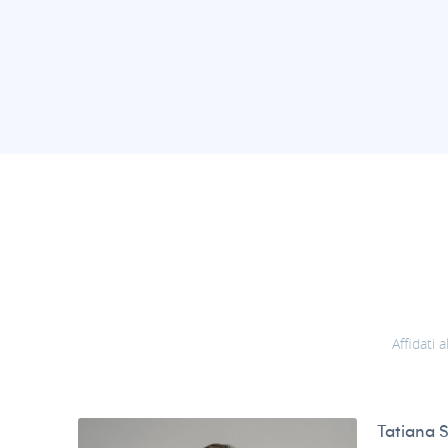
Affidati 
Tatiana 