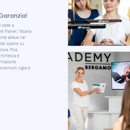
Garanzia!
a sede a
é Trainer, Tatiana
ime allieve nel
iali sparse su
tova, Pisa,
richiesta è
ormazione
extension ciglia e