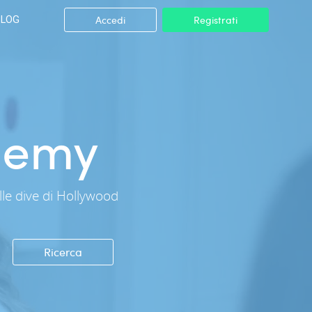
Accedi
Registrati
BLOG
demy
elle dive di Hollywood
Ricerca