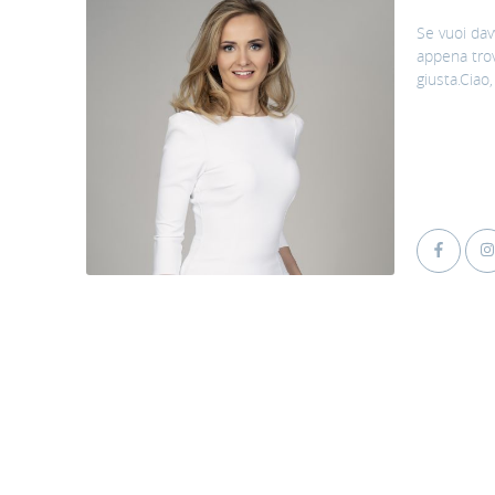
e
Se vuoi davv
 sede di
appena trov
giusta.Ciao, 