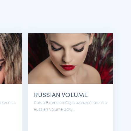
RUSSIAN VOLUME
n tecnica
Corso Extension Ciglia avanzato: tecnica
Russian Volume 2d/3...