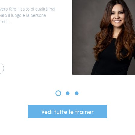
ero fare il salto di qualità, hai
ato il luogo e la persona
mi c...
Vedi tutte le trainer