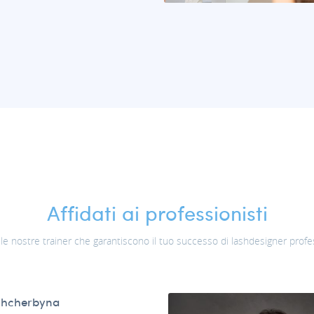
Affidati ai professionisti
alle nostre trainer che garantiscono il tuo successo di lashdesigner profe
Shcherbyna