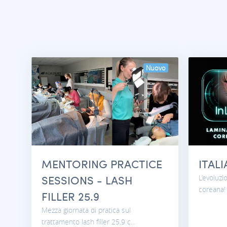
Nuovo
MENTORING PRACTICE
ITAL
SESSIONS - LASH
L’evoluzi
coreana! t
FILLER 25.9
Mezza giornata di pratica sul
trattamento lash filler 25.9 c...