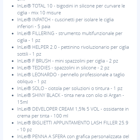
InLei® TOTAL 10 - bigodini in silicone per curvare le
ciglia - mix 10 misure
InLei® INPATCH - cuscinetti per isolare le ciglia
inferiori - 5 paia
InLei® FILLERING - strumento multifunzionale per
ciglia - 1 pz
InLei® HELPER 2.0 - pettinino rivoluzionario per ciglia
sottili - 1 pz
InLei® F BRUSH - mini spazzolini per ciglia - 2 pz
InLei® TEDDIES - spazzolini in silicone - 2 pz
InLei® LEONARDO - pennello professionale a taglio
obliquo - 1 pz
InLei® SOLO - ciotola per soluzioni o tintura - 1 pz
InLei® SHINY BLACK - tinta nera con olio di Argan -
15ml
InLei® DEVELOPER CREAM 1,5% 5 VOL - ossidante in
crema per tinta - 100 ml
InLei® BIGLIETTI APPUNTAMENTO LASH FILLER 25.9
- 10 pz
InLei® PENNA A SFERA con grafica personalizzata del