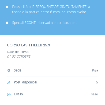
Possibilità di RIFREQUENTARE GRATUITAMENTE la
teoria o la pratica entro 6 mesi dal corso svolto
Speciali SCONTI riservati ai nostri studenti
CORSO LASH FILLER 25.9
Date del corso
01-02 OTTOBRE
Sede
Pisa
Posti disponibili
5
Livello
base