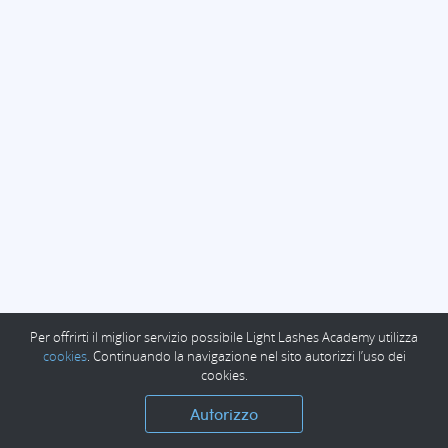
Per offrirti il miglior servizio possibile Light Lashes Academy utilizza
cookies
. Continuando la navigazione nel sito autorizzi l’uso dei
cookies.
Autorizzo