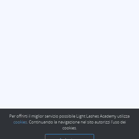
Per offrirti il miglior servizio possibile Light Lashes Academy utilizza
cookies
. Continuando la navigazione nel sito autorizzi l’uso dei
cookies.