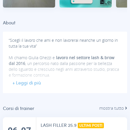
About
“Scegli il lavoro che ami e non lavorerai neanche un giorno in
tutta la tua vita”
Mi chiamo Giulia Ghezzi e
lavoro nel settore lash & brow
dal 2016
, un percorso nato dalla passione per la bellezza
dello sguardo e cresciuto negli anni attraverso studio, pratica
e formazione continua.
+ Leggi di più
Dal 2021
sono
trainer ufficiale per InLei e Light Lashes
,
ruolo che mi permette di trasmettere alle corsiste non solo
una tecnica, ma un vero e proprio metodo di lavoro basato su
precisione, attenzione al dettaglio e rispetto della struttura
Corsi di trainer
mostra tutto
naturale di ciglia e sopracciglia.
Durante il mio percorso professionale ho partecipato a
LASH FILLER 25.9
ULTIMI POSTI
numerosi campionati nazionali e internazionali
,