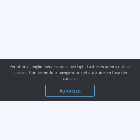
Per offrirti il miglior servizio possibile Light Lashes Academy utilizza
cookies
. Continuando la navigazione nel sito autorizzi l’uso dei
cookies.
Autorizzo