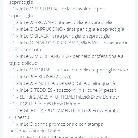
sopracciglia
• 1 x InLei® MISTER FIX - colla idrosolubile per
sopracciglia
• 1 x InLei® BROWN - tinta per ciglia e sopracciglia
• 1 x InLei® CAPPUCCINO - tinta per ciglia e sopracciglia
• 1 x InLei® SILVER - tinta per ciglia e sopracciglia
• 1 x InLei® DEVELOPER CREAM 1,5% 5 Vol. - ossidante in
crema per tinta
• 1 x InLei® MICHELANGELO - pennello professionale a
taglio obliquo
• 1 x InLei® MOUSSE - struccante delicato per ciglia e viso
• 1 x InLei® F BRUSH (2 pezzi)
• 1 x InLei® PINZETTA SOPRACCIGLIA di alta qualità
• 1 x InLei® TEDDIES - spazzolini in silicone (4 pezzi)
• 1 x SET di 2 ADESIVI UFFICIALI InLei® Brow Bomber
• 1 x POSTER InLei® Brow Bomber
• 1 x BIGLIETTI APPUNTAMENTO InLei® Brow Bomber
(10 pezzi)
• 1 x InLei® penna promozionale con stampa
personalizzata del Brand
• 1 x ATTESTATO InLei® Brow Bomber in formato