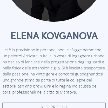
ELENA KOVGANOVA
Lei è la precisione in persona, non le sfugge nemmeno
un peletto! Arrivata in Italia in veste di ingegnere urbano,
ha deciso di lanciarsi nella progettazione degli sguardi e
nella fisica delle extension ciglia. Si è lasciata trasportare
dalla passione, ha vinto gare e concorsi guadagnandosi
una grande stima da parte di tutte le colleghe del
settore lash and brow. Ora è la regina indiscussa dei
corsi professionali nella città di Mantova.
VEDI PROFILO