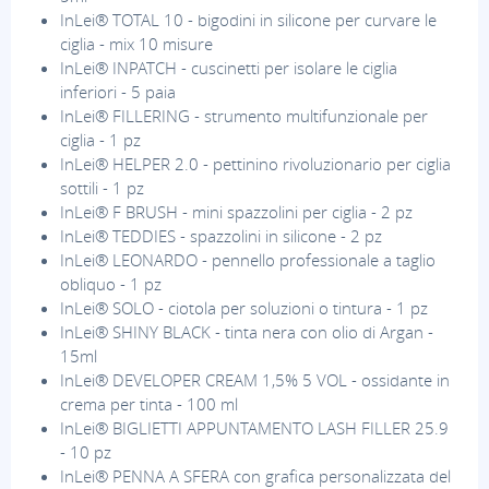
InLei® TOTAL 10 - bigodini in silicone per curvare le
ciglia - mix 10 misure
InLei® INPATCH - cuscinetti per isolare le ciglia
inferiori - 5 paia
InLei® FILLERING - strumento multifunzionale per
ciglia - 1 pz
InLei® HELPER 2.0 - pettinino rivoluzionario per ciglia
sottili - 1 pz
InLei® F BRUSH - mini spazzolini per ciglia - 2 pz
InLei® TEDDIES - spazzolini in silicone - 2 pz
InLei® LEONARDO - pennello professionale a taglio
obliquo - 1 pz
InLei® SOLO - ciotola per soluzioni o tintura - 1 pz
InLei® SHINY BLACK - tinta nera con olio di Argan -
15ml
InLei® DEVELOPER CREAM 1,5% 5 VOL - ossidante in
crema per tinta - 100 ml
InLei® BIGLIETTI APPUNTAMENTO LASH FILLER 25.9
- 10 pz
InLei® PENNA A SFERA con grafica personalizzata del