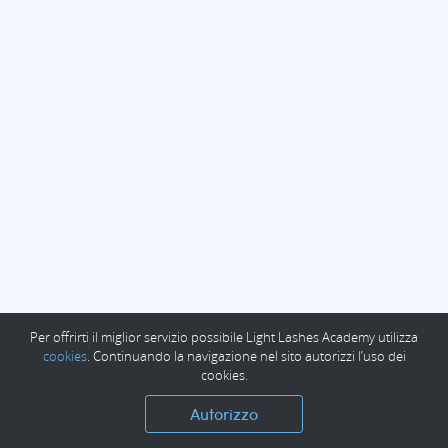
Per offrirti il miglior servizio possibile Light Lashes Academy utilizza
cookies
. Continuando la navigazione nel sito autorizzi l’uso dei
cookies.
Autorizzo